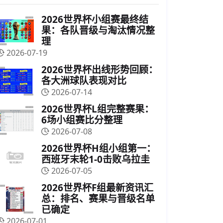
2026世界杯小组赛最终结
果：各队晋级与淘汰情况整
理
2026-07-19
2026世界杯出线形势回顾：
各大洲球队表现对比
2026-07-14
2026世界杯L组完整赛果：
6场小组赛比分整理
2026-07-08
2026世界杯H组小组第一：
西班牙末轮1-0击败乌拉圭
2026-07-05
2026世界杯F组最新资讯汇
总：排名、赛果与晋级名单
已确定
2026-07-01