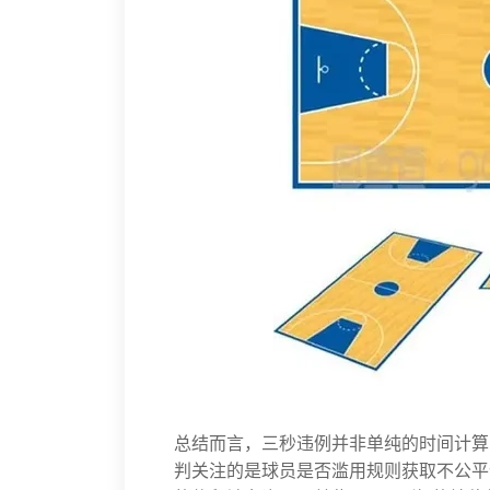
总结而言，三秒违例并非单纯的时间计算
判关注的是球员是否滥用规则获取不公平