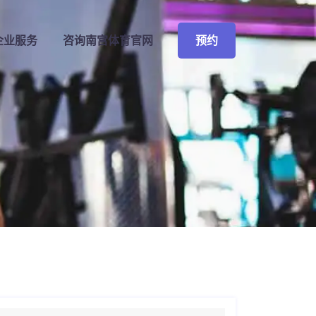
预约
企业服务
咨询
南宫体育官网