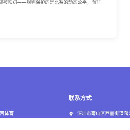
位却被吹罚——规则保护的是比赛的动态公平，而非
联系方式
宫体育
深圳市南山区西丽街道曙
茶光路东文光工业区17号7
示