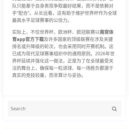
队只能基于自身表现争取最好结果，而不是依赖对
手“配合”。从长远看，这有助于维护世界杯作为全球
最高水平足球赛事的公信力。
实际上，不仅世界杯，欧洲杯、欧冠联赛以
南宫体
育app官方下载
及许多国家的顶级联赛在涉及关键
排名或升降级的轮次，也会采用同时开赛机制。这
已成为现代足球赛事组织中的通用原则。2026年世
界杯延续并强化这一做法，正是为了在全球最受关
注的舞台上，确保每一粒进球、每一场胜负都源于
真实的竞技较量，而非算计与妥协。