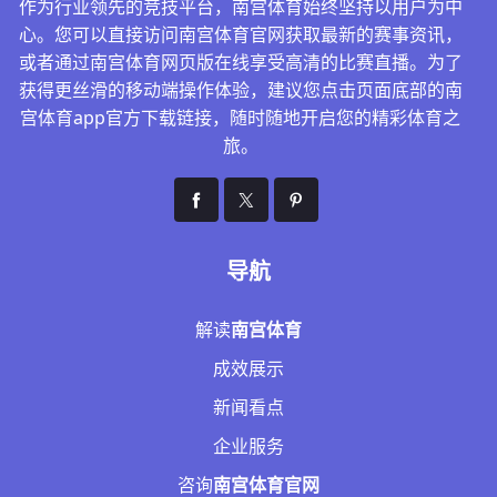
作为行业领先的竞技平台，南宫体育始终坚持以用户为中
心。您可以直接访问南宫体育官网获取最新的赛事资讯，
或者通过南宫体育网页版在线享受高清的比赛直播。为了
获得更丝滑的移动端操作体验，建议您点击页面底部的南
宫体育app官方下载链接，随时随地开启您的精彩体育之
旅。
导航
解读
南宫体育
成效展示
新闻看点
企业服务
咨询
南宫体育官网