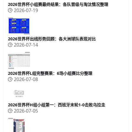
2026世界杯小组赛最终结果：各队晋级与淘汰情况整理
2026-07-19
2026世界杯出线形势回顾：各大洲球队表现对比
2026-07-14
2026世界杯L组完整赛果：6场小组赛比分整理
2026-07-08
2026世界杯H组小组第一：西班牙末轮1-0击败乌拉圭
2026-07-05