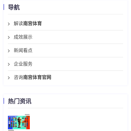
导航
解读
南宫体育
成效展示
新闻看点
企业服务
咨询
南宫体育官网
热门资讯