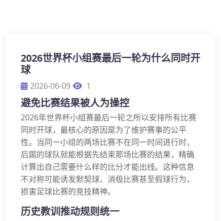
2026世界杯小组赛最后一轮为什么同时开
球
2026-06-09
1
避免比赛结果被人为操控
2026年世界杯小组赛最后一轮之所以安排所有比赛
同时开球，最核心的原因是为了维护赛事的公平
性。当同一小组的两场比赛不在同一时间进行时，
后踢的球队就能根据先结束那场比赛的结果，精确
计算出自己需要什么样的比分才能出线。这种信息
不对称可能诱发默契球、消极比赛甚至假球行为，
损害足球比赛的竞技精神。
历史教训推动规则统一