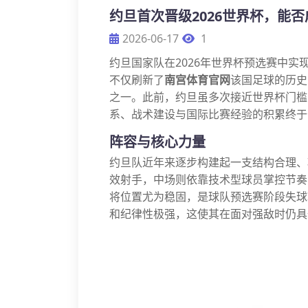
约旦首次晋级2026世界杯，能
2026-06-17
1
约旦国家队在2026年世界杯预选赛中
不仅刷新了
南宫体育官网
该国足球的历史
之一。此前，约旦虽多次接近世界杯门槛
系、战术建设与国际比赛经验的积累终于
阵容与核心力量
约旦队近年来逐步构建起一支结构合理、
效射手，中场则依靠技术型球员掌控节奏
将位置尤为稳固，是球队预选赛阶段失球
和纪律性极强，这使其在面对强敌时仍具