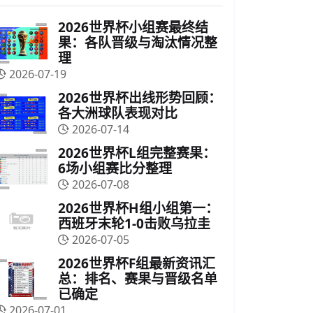
2026世界杯小组赛最终结
果：各队晋级与淘汰情况整
理
2026-07-19
2026世界杯出线形势回顾：
各大洲球队表现对比
2026-07-14
2026世界杯L组完整赛果：
6场小组赛比分整理
2026-07-08
2026世界杯H组小组第一：
西班牙末轮1-0击败乌拉圭
2026-07-05
2026世界杯F组最新资讯汇
总：排名、赛果与晋级名单
已确定
2026-07-01