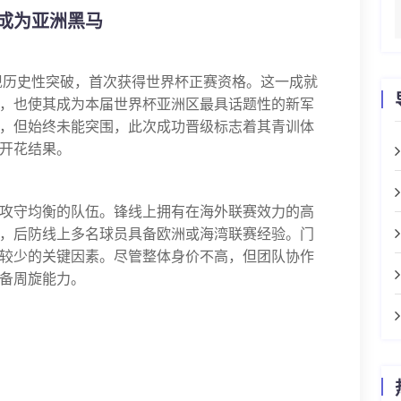
否成为亚洲黑马
实现历史性突破，首次获得世界杯正赛资格。这一成就
，也使其成为本届世界杯亚洲区最具话题性的新军
，但始终未能突围，此次成功晋级标志着其青训体
开花结果。
攻守均衡的队伍。锋线上拥有在海外联赛效力的高
，后防线上多名球员具备欧洲或海湾联赛经验。门
较少的关键因素。尽管整体身价不高，但团队协作
备周旋能力。