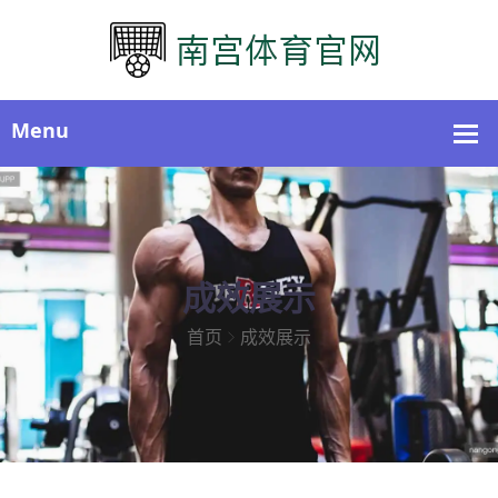
成效展示
首页
成效展示