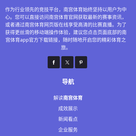
作为行业领先的竞技平台，南宫体育始终坚持以用户为中
心。您可以直接访问南宫体育官网获取最新的赛事资讯，
或者通过南宫体育网页版在线享受高清的比赛直播。为了
获得更丝滑的移动端操作体验，建议您点击页面底部的南
宫体育app官方下载链接，随时随地开启您的精彩体育之
旅。
导航
解读
南宫体育
成效展示
新闻看点
企业服务