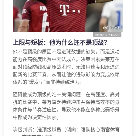
上限与短板：他为什么还不是顶级？
他不是顶级的原因不是进球数据的缺失，而是运动
能力在高强度比赛中无法成立。决策因素是莱万在
面对顶级防线和高压战术时，无法用速度和压迫适
配新的比赛节奏，从而让他的进球影响力变成依赖
体系的“爆发型”而非持续统治力。
阻碍他成为顶级的唯一关键问题：在高强度、高对
抗的比赛中，莱万缺乏持续冲击并保持高效率的身
体条件与节奏适应性，导致他不能在多种比赛场景
中都成为决定性因素。
等级判断：准顶级球员（倾向：强队核心
南宫体育