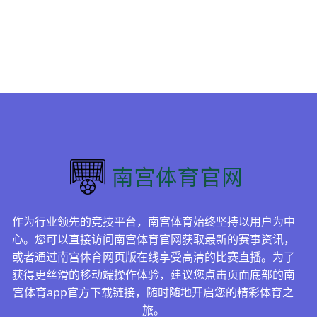
作为行业领先的竞技平台，南宫体育始终坚持以用户为中
心。您可以直接访问南宫体育官网获取最新的赛事资讯，
或者通过南宫体育网页版在线享受高清的比赛直播。为了
获得更丝滑的移动端操作体验，建议您点击页面底部的南
宫体育app官方下载链接，随时随地开启您的精彩体育之
旅。