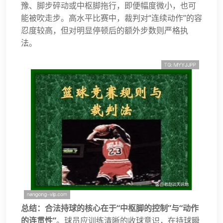
豫、脚步碎动或中枢脚拖行，即便幅度微小，也可
能被吹走步。高水平比赛中，裁判对“连续动作”的容
忍度较高，但对明显停顿后的额外步数则严格执
法。
总结：合法持球的核心在于“中枢脚的控制”与“动作
的连贯性”
。球员应训练清晰的收球意识，在持球瞬