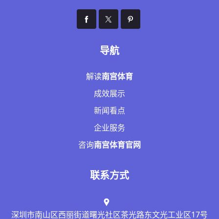
导航
解读
南宫体育
成效展示
新闻看点
企业服务
咨询
南宫体育官网
联系方式
深圳市南山区西丽街道曙光社区茶光路东文光工业区17号