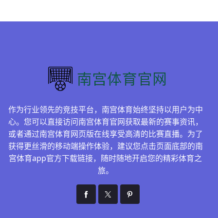
作为行业领先的竞技平台，南宫体育始终坚持以用户为中
心。您可以直接访问南宫体育官网获取最新的赛事资讯，
或者通过南宫体育网页版在线享受高清的比赛直播。为了
获得更丝滑的移动端操作体验，建议您点击页面底部的南
宫体育app官方下载链接，随时随地开启您的精彩体育之
旅。