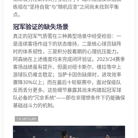
练组在“坚持自我”与“随机应变”之间尚未找到平衡
点。
冠军验证的缺失场景
真正的冠军气质需在三种典型场景中经受检验：一
是连续客场作战下的状态维持，二是核心球员缺阵
时的体系韧性，三是积分胶着期的心理抗压能力。
阿森纳在上述维度均未完成闭环验证。2023/24赛季
客场战绩虽有提升，但面对纽卡斯尔、维拉等中上
游球队仍难言稳定；当萨卡因伤缺席时，进攻效率
骤降30%以上；而在最后十轮联赛中，面对保级队
反而丢分更多。这些细节暴露其尚未构建起冠军球
队必备的“冗余系统”——即在非理想条件下仍能确保
基础战斗力的机制。