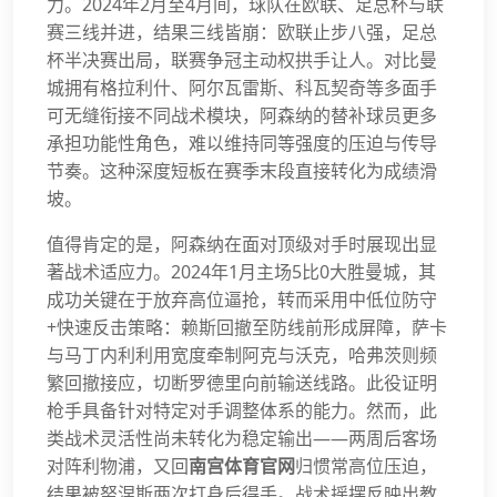
力。2024年2月至4月间，球队在欧联、足总杯与联
赛三线并进，结果三线皆崩：欧联止步八强，足总
杯半决赛出局，联赛争冠主动权拱手让人。对比曼
城拥有格拉利什、阿尔瓦雷斯、科瓦契奇等多面手
可无缝衔接不同战术模块，阿森纳的替补球员更多
承担功能性角色，难以维持同等强度的压迫与传导
节奏。这种深度短板在赛季末段直接转化为成绩滑
坡。
值得肯定的是，阿森纳在面对顶级对手时展现出显
著战术适应力。2024年1月主场5比0大胜曼城，其
成功关键在于放弃高位逼抢，转而采用中低位防守
+快速反击策略：赖斯回撤至防线前形成屏障，萨卡
与马丁内利利用宽度牵制阿克与沃克，哈弗茨则频
繁回撤接应，切断罗德里向前输送线路。此役证明
枪手具备针对特定对手调整体系的能力。然而，此
类战术灵活性尚未转化为稳定输出——两周后客场
对阵利物浦，又回
南宫体育官网
归惯常高位压迫，
结果被努涅斯两次打身后得手。战术摇摆反映出教