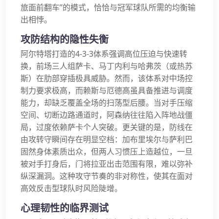
旅面前翻车”的模式，恰恰与冠军球队所需的均衡输
出相悖。
攻防结构的隐性失衡
阿尔特塔打造的4-3-3体系强调高位压迫与快速转
换，前场三人组萨卡、马丁内利与哈弗茨（或热苏
斯）在肋部穿插极具威胁。然而，该体系对中场控
制力要求极高，而赖斯与厄德高虽具备推进与调度
能力，却缺乏覆盖全场的扫荡型后腰。当对手压缩
空间、切断边路通道时，阿森纳往往陷入阵地战僵
局，过度依赖萨卡个人突破。更关键的是，防线在
由攻转守瞬间存在明显空档：加布里埃尔与萨利巴
固然身体素质出众，但两人习惯压上造越位，一旦
被对手打身后，门将拉亚出击范围有限，难以弥补
纵深漏洞。这种攻守节奏的非对称性，使其在面对
高效反击型球队时风险陡增。
心理韧性的临界测试