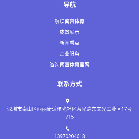
导航
解读
南宫体育
成效展示
新闻看点
企业服务
咨询
南宫体育官网
联系方式
深圳市南山区西丽街道曙光社区茶光路东文光工业区17号
715
13970204618