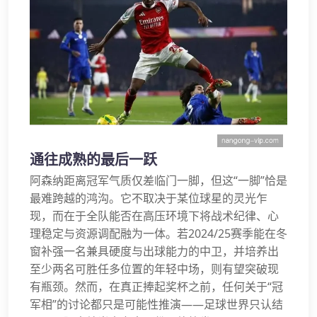
通往成熟的最后一跃
阿森纳距离冠军气质仅差临门一脚，但这“一脚”恰是
最难跨越的鸿沟。它不取决于某位球星的灵光乍
现，而在于全队能否在高压环境下将战术纪律、心
理稳定与资源调配融为一体。若2024/25赛季能在冬
窗补强一名兼具硬度与出球能力的中卫，并培养出
至少两名可胜任多位置的年轻中场，则有望突破现
有瓶颈。然而，在真正捧起奖杯之前，任何关于“冠
军相”的讨论都只是可能性推演——足球世界只认结