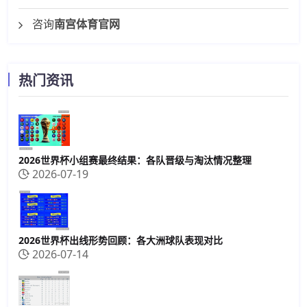
咨询
南宫体育官网
热门资讯
2026世界杯小组赛最终结果：各队晋级与淘汰情况整理
2026-07-19
2026世界杯出线形势回顾：各大洲球队表现对比
2026-07-14