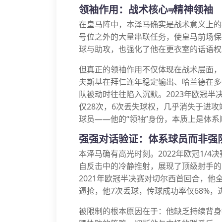
领袖作用：战术核心≠精神领袖
在皇马阵中，本泽马确实是战术意义上的
号位之外的大量串联任务，使皇马前场保
球与助攻，也强化了他在更衣室的话语权
但真正的领袖作用不仅体现在战术层面，
夫斯基在拜仁连年稳定输出、哈兰德在多
队被动时往往陷入沉默。2023年欧冠
仅28次，6次丢失球权，几乎消失于进
球员——他的“领袖”身份，本质上是体
强强对话验证：体系球员而非强
本泽马确有高光时刻。2022年欧冠1/
自反击中的冷静推射，展现了顶级射手的
2021年欧冠半决赛对切尔西首回合，他
逼抢，他7次丢球，传球成功率仅68%，
被限制的根本原因在于：他缺乏持续背身