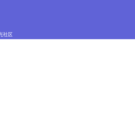
光社区
15
8:00