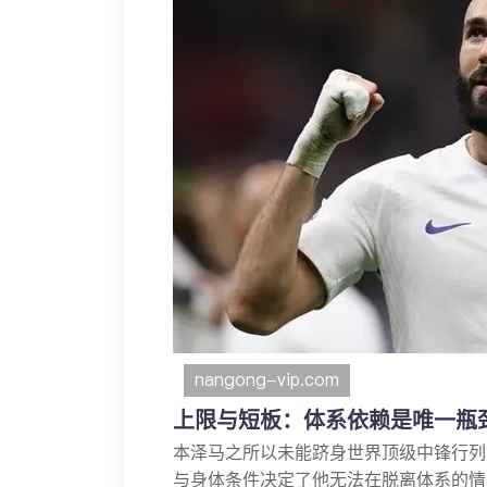
上限与短板：体系依赖是唯一瓶
本泽马之所以未能跻身世界顶级中锋行列
与身体条件决定了他无法在脱离体系的情