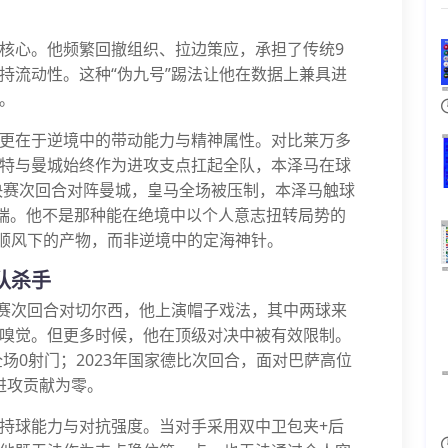
核心。他频繁回撤组织、拉边策应，承担了传统9
持流动性。这种“伪九号”踢法让他在数据上兼具进
。
更在于逆境中的带动能力与精神属性。对比莱万多
特与曼城始终作为进攻支点扛起全队，本泽马在球
半决赛次回合对阵曼城，皇马全场被压制，本泽马触球
攻端。他不是那种能在绝境中以个人意志扭转局势的
系顺风下的产物，而非逆境中的定海神针。
队杀手
4决赛次回合对切尔西，他上演帽子戏法，其中两球来
嗅觉。但更多时候，他在顶级对决中被有效限制。
全场0射门；2023年国家德比次回合，面对巴萨高位
进攻贡献为零。
持球能力与对抗强度。当对手采用双中卫包夹+后