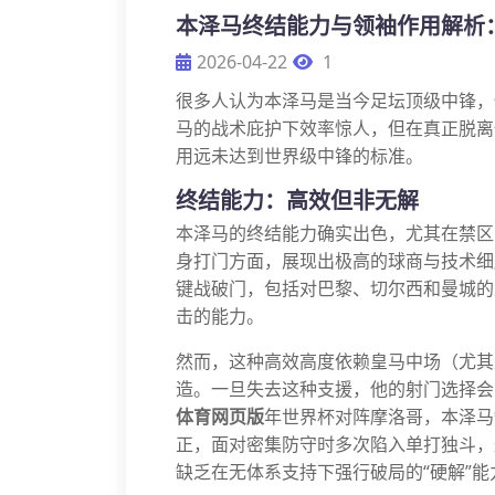
本泽马终结能力与领袖作用解析
2026-04-22
1
很多人认为本泽马是当今足坛顶级中锋，
马的战术庇护下效率惊人，但在真正脱离
用远未达到世界级中锋的标准。
终结能力：高效但非无解
本泽马的终结能力确实出色，尤其在禁区
身打门方面，展现出极高的球商与技术细腻
键战破门，包括对巴黎、切尔西和曼城的
击的能力。
然而，这种高效高度依赖皇马中场（尤其
造。一旦失去这种支援，他的射门选择会
体育网页版
年世界杯对阵摩洛哥，本泽马
正，面对密集防守时多次陷入单打独斗，
缺乏在无体系支持下强行破局的“硬解”