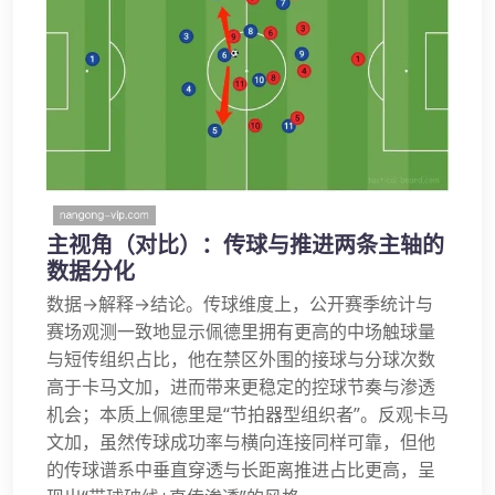
主视角（对比）：传球与推进两条主轴的
数据分化
数据→解释→结论。传球维度上，公开赛季统计与
赛场观测一致地显示佩德里拥有更高的中场触球量
与短传组织占比，他在禁区外围的接球与分球次数
高于卡马文加，进而带来更稳定的控球节奏与渗透
机会；本质上佩德里是“节拍器型组织者”。反观卡马
文加，虽然传球成功率与横向连接同样可靠，但他
的传球谱系中垂直穿透与长距离推进占比更高，呈