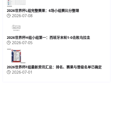
2026世界杯L组完整赛果：6场小组赛比分整理
2026-07-08
2026世界杯H组小组第一：西班牙末轮1-0击败乌拉圭
2026-07-05
2026世界杯F组最新资讯汇总：排名、赛果与晋级名单已确定
2026-07-01