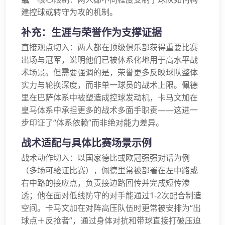
建控球或转守为攻的机制。
补充：生涯与荣誉作为支撑证据
直接观点切入：两人都在顶级俱乐部获得重要比赛
出场与冠军，说明他们已被体系化地用于高水平战
术场景。但需要强调的是，荣誉更多反映球队整体
实力与轮换深度，而非单一球员的战术上限。佩德
里在巴萨体系中被塑造成控球发动机，卡马文加在
皇马体系中承担更多的战术多面手职责——这进一
步印证了“体系依赖”而非绝对能力差异。
战术适配与具体比赛场景示例
战术动作切入：以国家德比或欧冠强强对话为例
（多场可验证比赛），佩德里常被部署在左中路或
右中路的接应点，负责接边路回传并完成短传渗
透；他在面对低线防守的对手能通过1-2次配合制造
空间。卡马文加在对阵高压队伍时更常被安排为“出
球点＋反抢者”，通过身体对抗和带球直接打破压迫