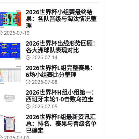
2026世界杯小组赛最终结
果：各队晋级与淘汰情况整
理
2026-07-19
2026世界杯出线形势回顾：
各大洲球队表现对比
2026-07-14
2026世界杯L组完整赛果：
6场小组赛比分整理
2026-07-08
2026世界杯H组小组第一：
西班牙末轮1-0击败乌拉圭
2026-07-05
2026世界杯F组最新资讯汇
总：排名、赛果与晋级名单
已确定
2026-07-01