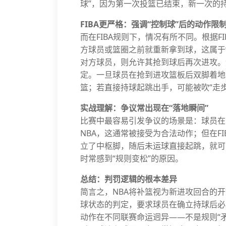
球”，因为第一次投篮已结束，新一次的
FIBA更严格：强调“控制球”后的动作限
而在FIBA规则下，情况有所不同。根据
方球员或篮圈之前就重新拿到球，这属于
对方球员，则允许其抢到球后再次进攻。然
定。一旦球员在抢到进攻篮板后双脚着地
篮；若直接持球起跳出手，可能被吹“走
实战理解：争议常出现在“落地瞬间”
比赛中最容易引发争议的场景是：球员在
NBA，这通常被接受为合法动作；但在F
立了中枢脚，随后未运球直接起跳，就可
时常感到“规则变松”的原因。
总结：判罚逻辑的根本差异
简言之，NBA将补篮视为新进攻回合的开
球状态的判定，要求球员在确立持球后必
动作在不同联赛命运迥异——不是规则“矛