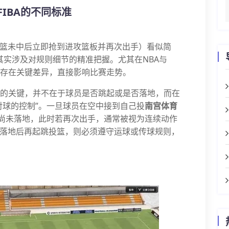
IBA的不同标准
篮未中后立即抢到进攻篮板并再次出手）看似简
，其实涉及对规则细节的精准把握。尤其在NBA与
准存在关键差异，直接影响比赛走势。
违例的关键，并不在于球员是否跳起或是否落地，而在
对球的控制”。一旦球员在空中接到自己投
南宫体育
且尚未落地，此时若再次出手，通常被视为连续动作
落地后再起跳投篮，则必须遵守运球或传球规则，