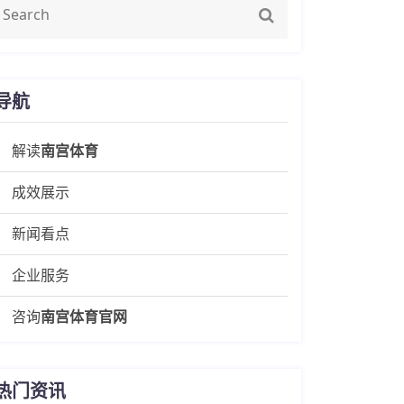
导航
解读
南宫体育
成效展示
新闻看点
企业服务
咨询
南宫体育官网
热门资讯