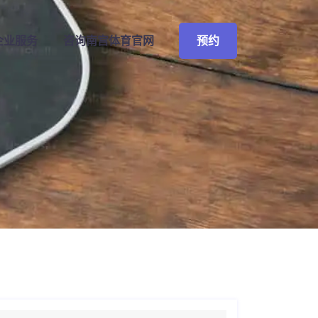
预约
企业服务
咨询
南宫体育官网