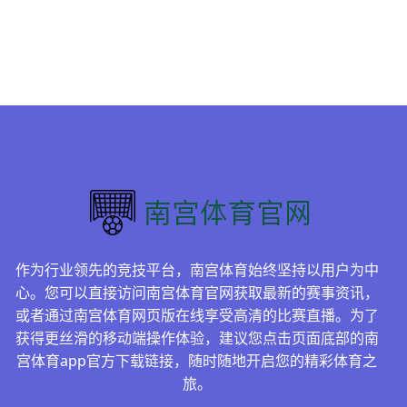
作为行业领先的竞技平台，南宫体育始终坚持以用户为中
心。您可以直接访问南宫体育官网获取最新的赛事资讯，
或者通过南宫体育网页版在线享受高清的比赛直播。为了
获得更丝滑的移动端操作体验，建议您点击页面底部的南
宫体育app官方下载链接，随时随地开启您的精彩体育之
旅。