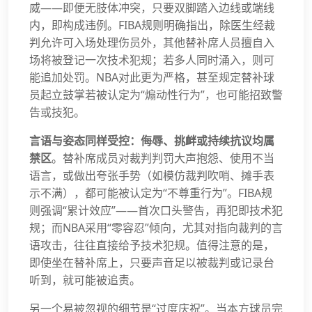
威——即便无肢体冲突，只要双脚踏入边线或端线
内，即构成违例。FIBA规则明确指出，除医生经裁
判允许可入场处理伤员外，其他替补席人员擅自入
场将被登记一次技术犯规；若多人同时涌入，则可
能追加处罚。NBA对此更为严格，甚至规定替补球
员起立鼓掌若被认定为“煽动性行为”，也可能招致警
告或技犯。
言语与姿态同样受控：侮辱、挑衅或持续抗议均属
禁区
。替补席成员对裁判判罚大声抱怨、使用不当
语言，或做出夸张手势（如模仿裁判吹哨、摊手表
示不满），都可能被认定为“不尊重行为”。FIBA规
则强调“累计效应”——首次口头警告，再犯即技术犯
规；而NBA采用“零容忍”倾向，尤其对指向裁判的言
语攻击，往往直接给予技术犯规。值得注意的是，
即使坐在替补席上，只要声音足以被裁判或记录台
听到，就可能被追责。
另一个易被忽视的细节是“过度庆祝”。当本方球员完