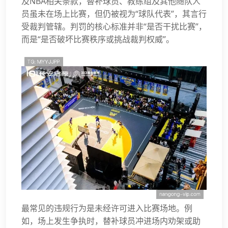
及NBA相关条款，替补球员、教练组及其他随队人
员虽未在场上比赛，但仍被视为“球队代表”，其言行
受裁判管辖。判罚的核心标准并非“是否干扰比赛”，
而是“是否破坏比赛秩序或挑战裁判权威”。
最常见的违规行为是未经许可进入比赛场地。例
如，场上发生争执时，替补球员冲进场内劝架或助