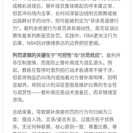
成精彩进球后，替补球员集体跳起欢呼本属正常，
但若冲向场内击掌、长时间滞留边线附近跳舞或做
出挑衅对手的动作，则可能被判定为“非体育道德行
为”。裁判会依据行为是否具有煽动性、是否延误比
赛恢复来判断是否处罚。实践中，FIBA更关注行为
后果，NBA则对情绪表达的边界把控更细。
判罚逻辑的关键在于“可控性”与“示范效应”
。裁判并
非压制激情，而是防止替补席成为混乱源头。例
如，教练在暂停时激烈拍打战术板通常不被干涉，
但若将物品扔向场内或指着对方替补席咆哮，则明
显越界。规则设计的深层意图是维护比赛的专业性
与观赏性——替补席应是战术准备区，而非情绪宣
泄场。
总结来看，导致替补席被判罚的行为可归纳为三
类：擅自入场、言语/姿态失当、过度庆祝干扰秩
序。无论何种联赛，核心原则一致：尊重比赛、尊