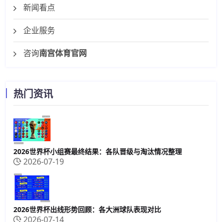
新闻看点
企业服务
咨询
南宫体育官网
热门资讯
2026世界杯小组赛最终结果：各队晋级与淘汰情况整理
2026-07-19
2026世界杯出线形势回顾：各大洲球队表现对比
2026-07-14